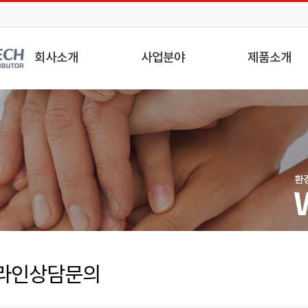
회사소개
사업분야
제품소개
인사말
전기공사
ACCURA 제품
회사연혁
시스템 엔지니어링
Smart MCC(3차인출형
조직도
스마트전력감시시스템
PowerDX 3.0
사업소개
영상사업
특허/인증현황
시공사례
공사실적
오시는길
라인상담문의